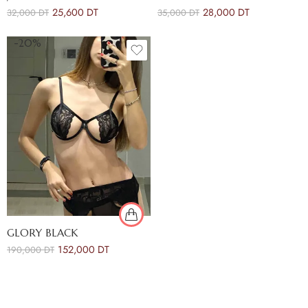
25,600
DT
28,000
DT
32,000
DT
35,000
DT
-20%
GLORY BLACK
152,000
DT
190,000
DT