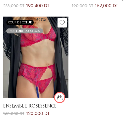
190,400
DT
152,000
DT
238,000
DT
190,000
DT
-20%
COUP DE COEUR
RUPTURE DU STOCK
ENSEMBLE ROSESSENCE
120,000
DT
150,000
DT