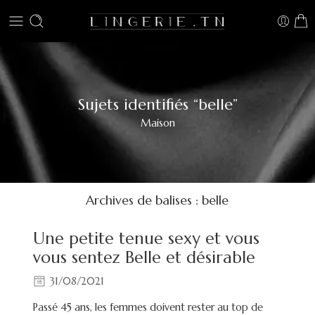
Sujets identifiés “belle”
Maison
Archives de balises :
belle
Une petite tenue sexy et vous
vous sentez Belle et désirable
31/08/2021
Passé 45 ans, les femmes doivent rester au top de