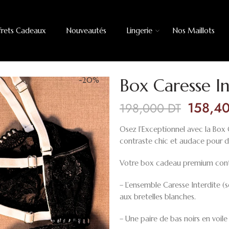
frets Cadeaux
Nouveautés
Lingerie
Nos Maillots
Box Caresse In
-20%
158,4
198,000
DT
Osez l’Exceptionnel avec la Box C
contraste chic et audace pour d
Votre box cadeau premium cont
– L’ensemble Caresse Interdite (s
aux bretelles blanches.
– Une paire de bas noirs en voile 