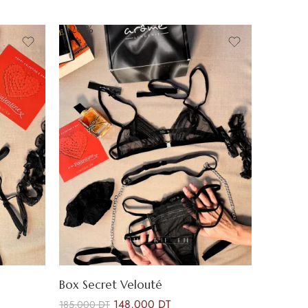
-20%
Box Secret Velouté
148,000
DT
185,000
DT