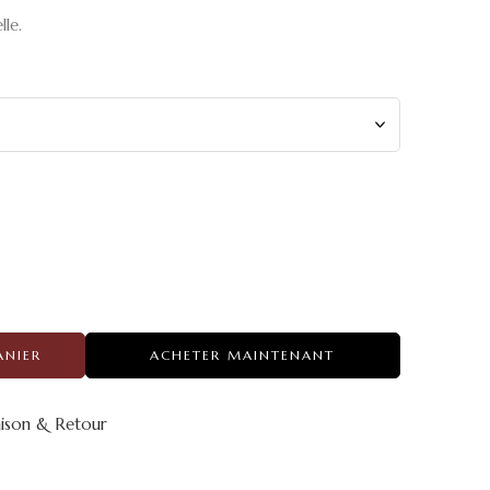
lle.
ANIER
ACHETER MAINTENANT
aison & Retour