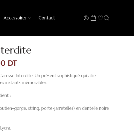
Accessoires
Contact
terdite
00
DT
aresse Interdite. Un présent sophistiqué qui allie
es instants mémorables.
ient :
outien-gorge, string, porte-jarretelles) en dentelle noire
Lycra.