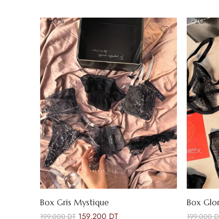
-20%
-20%
Box Gris Mystique
Box Glor
159,200
DT
199,000
DT
199,000
D