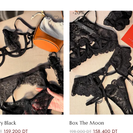
-20%
y Black
Box The Moon
159,200
DT
158,400
DT
T
198,000
DT