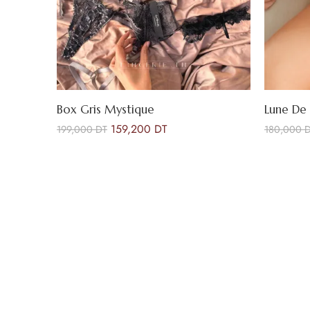
Box Gris Mystique
Lune De
159,200
DT
199,000
DT
180,000