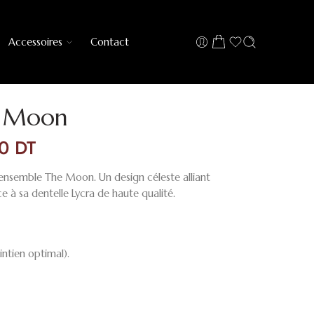
Accessoires
Contact
e Moon
00
DT
’ensemble The Moon. Un design céleste alliant
e à sa dentelle Lycra de haute qualité.
ntien optimal).