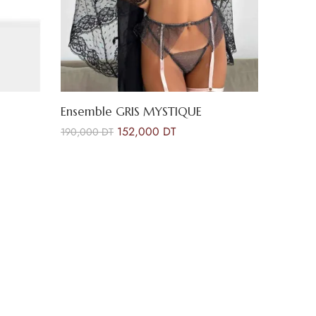
Ensemble GRIS MYSTIQUE
Maillot 
152,000
DT
190,000
DT
179,000