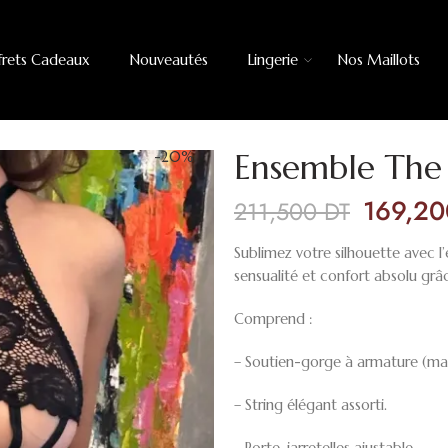
frets Cadeaux
Nouveautés
Lingerie
Nos Maillots
Ensemble Th
-20%
169,2
211,500
DT
Sublimez votre silhouette avec l
sensualité et confort absolu grâc
Comprend :
– Soutien-gorge à armature (mai
– String élégant assorti.
– Porte-jarretelles ajustable.